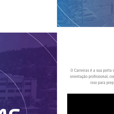
O Carreiras é a sua porta 
orientação profissional, 
isso para prep