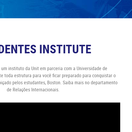
DENTES INSTITUTE
é um instituto da Unit em parceria com a Universidade de
 toda estrutura para você ficar preparado para conquistar o
içado pelos estudantes, Boston. Saiba mais no departamento
de Relações Internacionais.