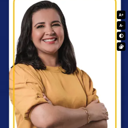
A+
A-