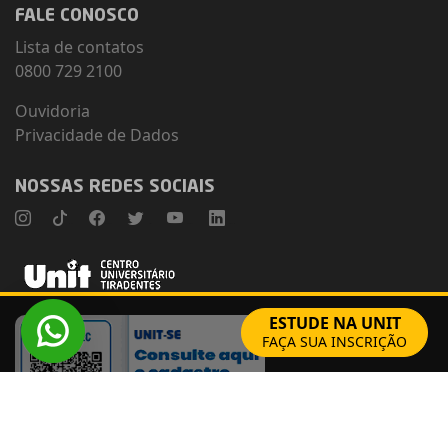
FALE CONOSCO
Lista de contatos
0800 729 2100
Ouvidoria
Privacidade de Dados
NOSSAS REDES SOCIAIS
Instagram
TikTok
Facebook
Twitter
Youtube
Linkedin
ESTUDE NA UNIT
FAÇA SUA INSCRIÇÃO