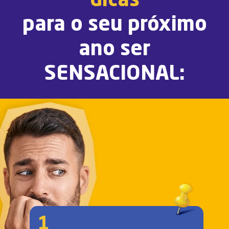
dicas
para o seu próximo
ano ser
SENSACIONAL:
1