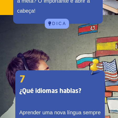
a meta? O importante é abrir a
cabeça!
D I C A
7
¿Qué idiomas hablas?
Aprender uma nova língua sempre