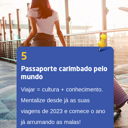
5
Passaporte carimbado pelo
mundo
Viajar = cultura + conhecimento.
Mentalize desde já as suas
viagens de 2023 e comece o ano
já arrumando as malas!