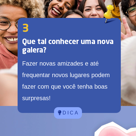
3
Que tal conhecer uma nova
galera?
Fazer novas amizades e até
frequentar novos lugares podem
fazer com que você tenha boas
surpresas!
D I C A