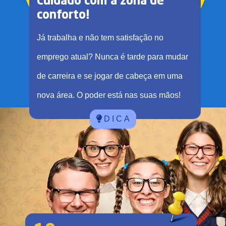
Cuidado com a zona de
conforto!
Já trabalha e não tem satisfação no
emprego atual? Nunca é tarde para mudar
de carreira e se jogar de cabeça em uma
nova área. O poder está nas suas mãos!
D I C A