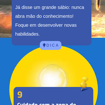
Já disse um grande sábio: nunca
abra mão do conhecimento!
Foque em desenvolver novas
habilidades.
D I C A
9