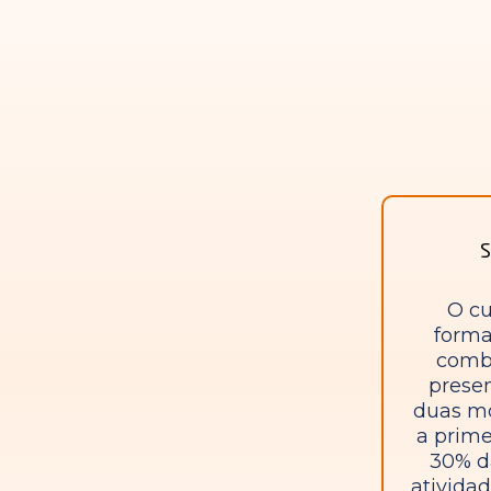
S
O cu
forma
comb
presen
duas mo
a prime
30% d
ativida