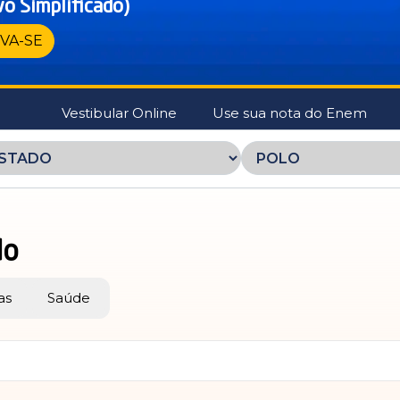
vo Simplificado)
VA-SE
Vestibular Online
Use sua nota do Enem
do
as
Saúde