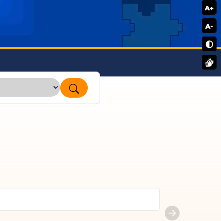
A+
A-