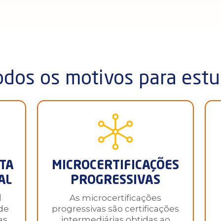
dos os motivos para estu
TA
MICROCERTIFICAÇÕES
AL
PROGRESSIVAS
l
As microcertificações
 de
progressivas são certificações
s,
intermediárias obtidas ao