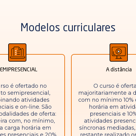
Modelos curriculares
EMIPRESENCIAL
A distância
rso é ofertado no
O curso é ofert
to semipresencial,
majoritariamente a d
inando atividades
com no mínimo 10% 
ciais e on-line. São
horária em ativi
dalidades de oferta:
presenciais e 1
ira com, no mínimo,
atividades presenc
a carga horária em
síncronas mediadas,
des presenciais e 20%
restante realizado o