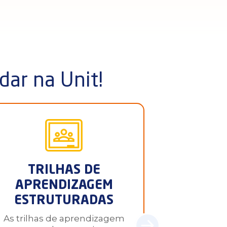
dar na Unit!
TRILHAS DE
APRE
APRENDIZAGEM
BAS
ESTRUTURADAS
PROJE
As trilhas de aprendizagem
A aprendiza