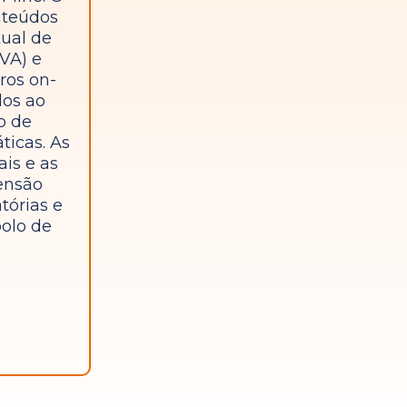
nteúdos
ual de
VA) e
ros on-
dos ao
o de
ticas. As
ais e as
ensão
tórias e
polo de