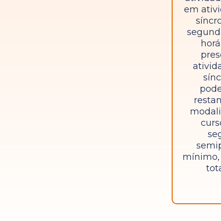
em ativ
síncr
segund
horá
pres
ativid
sín
pode
restan
modali
curs
se
semip
mínimo, 
tot