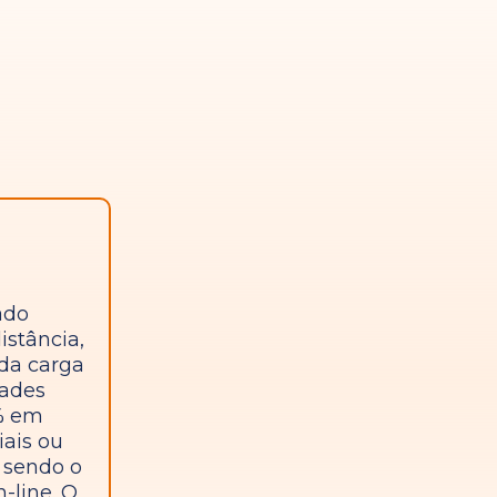
ado
istância,
da carga
dades
0% em
iais ou
 sendo o
n-line. O