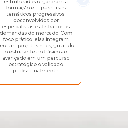
estruturadas organizam a
meio de proj
formação em percursos
com desa
temáticos progressivos,
empresas 
desenvolvidos por
unindo teo
especialistas e alinhados às
metodologia é
demandas do mercado. Com
gera evidê
foco prático, elas integram
oferece fee
teoria e projetos reais, guiando
resulta na 
o estudante do básico ao
portfólio 
avançado em um percurso
impa
estratégico e validado
profissionalmente.