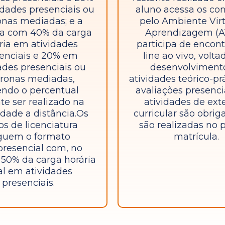
idades presenciais ou
aluno acessa os co
onas mediadas; e a
pelo Ambiente Virt
a com 40% da carga
Aprendizagem (A
ria em atividades
participa de encont
enciais e 20% em
line ao vivo, volta
ades presenciais ou
desenvolviment
cronas mediadas,
atividades teórico-prá
ndo o percentual
avaliações presenci
te ser realizado na
atividades de ext
dade a distância.Os
curricular são obriga
os de licenciatura
são realizadas no 
guem o formato
matrícula.
resencial com, no
50% da carga horária
al em atividades
presenciais.