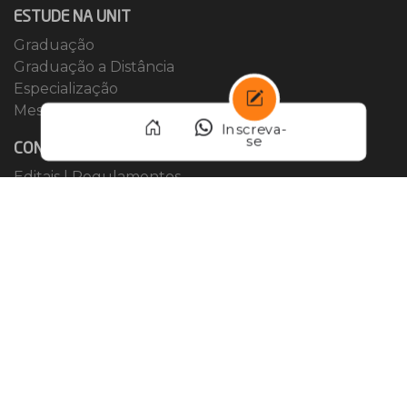
ESTUDE NA UNIT
Graduação
Graduação a Distância
Especialização
Mestrado e Doutorado
Inscreva-
se
CONHEÇA A UNIT
Editais
|
Regulamentos
Eventos
Ebooks
Blog
Locação de espaços
DIFERENCIAIS
Unit Idiomas
Unit Carreiras
FORMAS DE ENTRADA