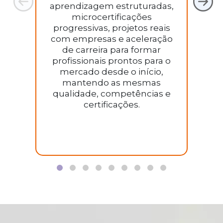
aprendizagem estruturadas,
microcertificações
progressivas, projetos reais
r
com empresas e aceleração
c
de carreira para formar
profissionais prontos para o
d
mercado desde o início,
co
mantendo as mesmas
es
qualidade, competências e
certificações.
c