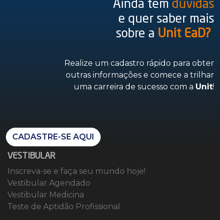
Ainda tem
dúvidas
e quer saber mais
sobre a
Unit EaD?
Realize um cadastro rápido para obter
outras informações e comece a trilhar
uma carreira de sucesso com a
Unit
!
CADASTRE-SE AQUI
VESTIBULAR
Inscreva-se e faça seu mundo hoje!
Vestibular Agendado
Vestibular Medicina
Teste de Aptidão Profissional