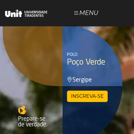
MENU
POLOS
NOSSOS CURSOS
POLO
ESTUDE NA UNIT
Poço Verde
DOCUMENTOS
Sergipe
JÁ SOU ALUNO
INSCREVA-SE
Magister