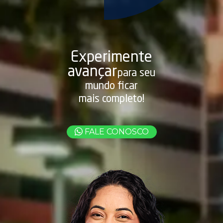
Experimente
avançar
para seu
mundo ficar
mais completo!
FALE CONOSCO