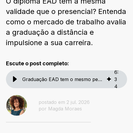
O diploma EAD tem a mesma
validade que o presencial? Entenda
como o mercado de trabalho avalia
a graduação a distância e
impulsione a sua carreira.
Escute o post completo:
6
:
Graduação EAD tem o mesmo peso no currículo que a presencial?
3
4
postado em 2 jul. 2026
por Magda Moraes