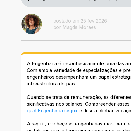
postado em 25 fev 2026
por Magda Moraes
A Engenharia é reconhecidamente uma das área
Com ampla variedade de especializações e pr
engenheiros desempenham um papel estratégico
infraestrutura do país.
Quando se trata de remuneração, as diferente
significativas nos salários. Compreender essa
qual Engenharia seguir
e deseja alinhar vocação
A seguir, conheça as engenharias mais bem pag
os fatores que influenciam a remuneração dess