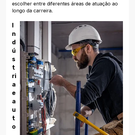
escolher entre diferentes áreas de atuação ao
longo da carreira.
I
n
d
ú
s
t
ri
a
e
a
u
t
o