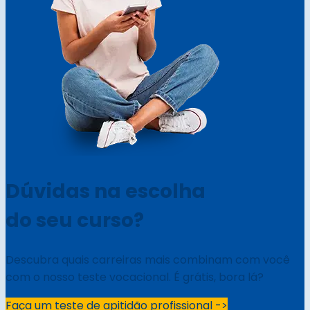
Dúvidas na escolha
do seu curso?
Descubra quais carreiras mais combinam com você
com o nosso teste vocacional. É grátis, bora lá?
Faça um teste de apitidão profissional ->