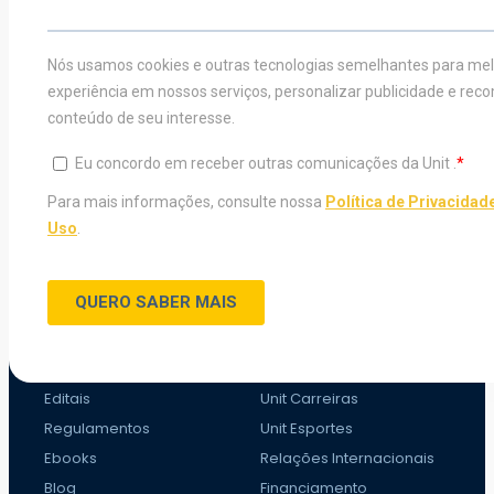
VESTIBULAR
ESTUDE NA UNIT
Inscreva-se agora
Graduação
Vestibular Agendado
Graduação a distândia
Vestibular Medicina
Transferência Externa
Traga sua nota do Enem
Portador de Diploma
Teste de Aptidão
Especialização
Profissional
Mestrado e Doutorado
CONHEÇA A UNIT
DIFERENCIAIS
Eventos
Unit Idiomas
Editais
Unit Carreiras
Regulamentos
Unit Esportes
Ebooks
Relações Internacionais
Blog
Financiamento