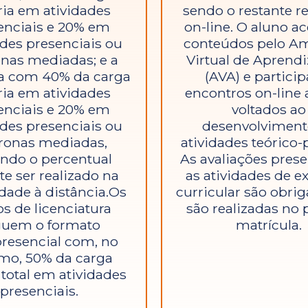
ria em atividades
sendo o restante r
enciais e 20% em
on-line. O aluno a
ades presenciais ou
conteúdos pelo A
onas mediadas; e a
Virtual de Apren
a com 40% da carga
(AVA) e particip
ria em atividades
encontros on-line a
enciais e 20% em
voltados ao
ades presenciais ou
desenvolviment
ronas mediadas,
atividades teórico-p
ndo o percentual
As avaliações prese
te ser realizado na
as atividades de e
dade à distância.Os
curricular são obrig
s de licenciatura
são realizadas no 
guem o formato
matrícula.
resencial com, no
mo, 50% da carga
 total em atividades
presenciais.