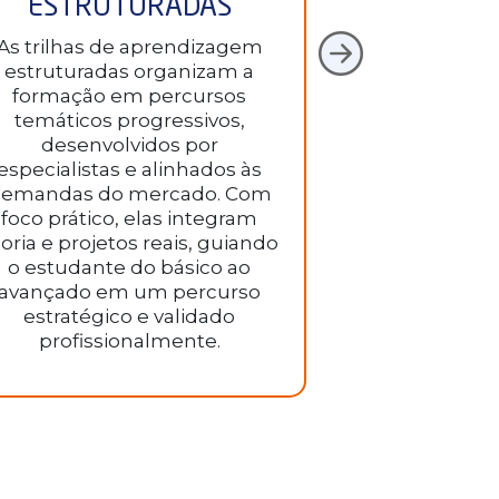
ESTRUTURADAS
R
As trilhas de aprendizagem
A aprendizag
estruturadas organizam a
meio de proje
formação em percursos
com desaf
temáticos progressivos,
empresas e
desenvolvidos por
unindo teori
especialistas e alinhados às
metodologia é 
emandas do mercado. Com
gera evidênc
foco prático, elas integram
oferece feed
oria e projetos reais, guiando
resulta na c
o estudante do básico ao
portfólio pr
avançado em um percurso
impac
estratégico e validado
profissionalmente.