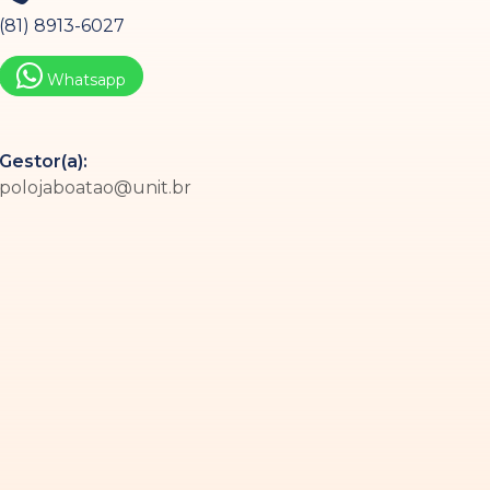
(81) 8913-6027
Whatsapp
Gestor(a):
polojaboatao@unit.br