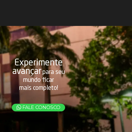
Experimente
avançar
para seu
mundo ficar
mais completo!
FALE CONOSCO