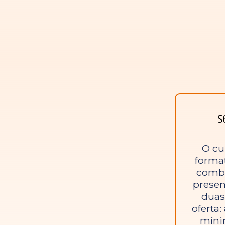
S
O cu
forma
combi
presen
duas
oferta
míni