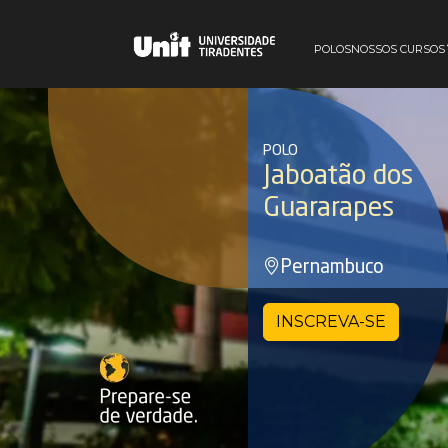
POLOS
NOSSOS CURSOS
POLO
Jaboatão dos
Guararapes
Pernambuco
INSCREVA-SE