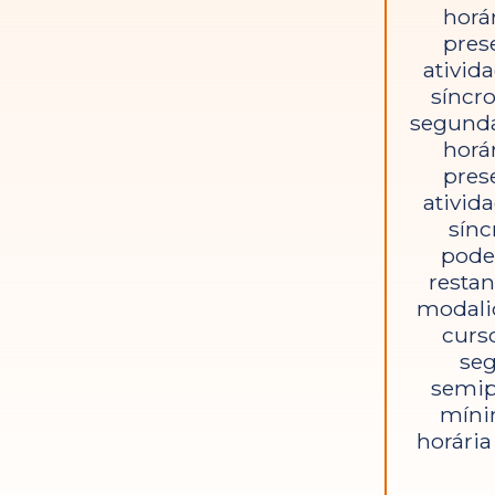
horá
pres
ativid
síncr
segund
horá
pres
ativid
sínc
pode
restan
modali
curso
se
semip
míni
horária