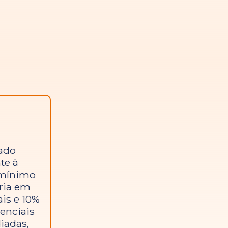
tado
te à
 mínimo
ria em
ais e 10%
enciais
iadas,