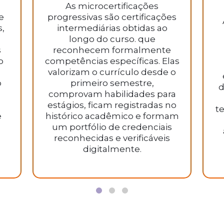
As microcertificações
e
progressivas são certificações
,
intermediárias obtidas ao
longo do curso. que
s
reconhecem formalmente
o
competências específicas. Elas
valorizam o currículo desde o
o
primeiro semestre,
d
comprovam habilidades para
estágios, ficam registradas no
te
e
histórico acadêmico e formam
um portfólio de credenciais
reconhecidas e verificáveis
digitalmente.