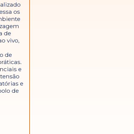
ealizado
cessa os
mbiente
dizagem
a de
o vivo,
o de
ráticas.
nciais e
xtensão
atórias e
polo de