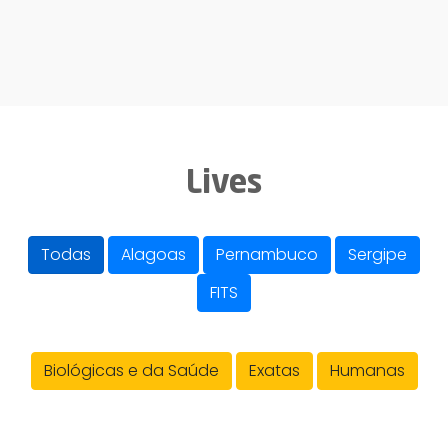
Lives
Todas
Alagoas
Pernambuco
Sergipe
FITS
Biológicas e da Saúde
Exatas
Humanas