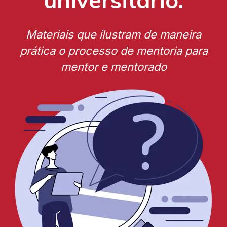
Materiais que ilustram de maneira
prática o processo de mentoria para
mentor e mentorado