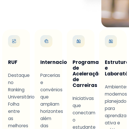
Internacionalização
Programa
Estrutura
Aprendi
de
e
na
Aceleração
Laboratórios
Prática
Parcerias
de
e
Carreiras
Ambientes
Metodolog
convênios
modernos
que
io
que
Iniciativas
planejados
integra
ampliam
que
para
teoria
horizontes
conectam
aprendizagem
aplicada
além
o
ativa e
a
das
estudante