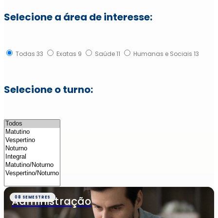
Selecione a área de interesse:
Todas
33
Exatas
9
Saúde
11
Humanas e Sociais
13
Selecione o turno:
Administração
08 SEMESTRES