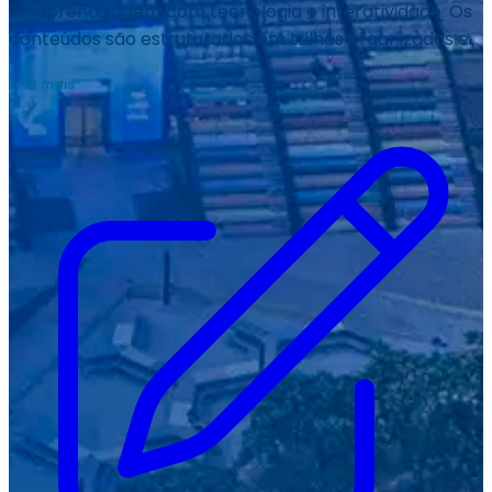
de aprendizagem com tecnologia e interatividade. Os
conteúdos são estruturados em trilhas organizadas e
objetivas. Videoaulas, materiais complementares e
atividades práticas estimulam a autonomia. O
estudante desenvolve competências com
acompanhamento acadêmico permanente. A
proposta integra teoria aplicada e conexão com o
mercado. Um aprendizado flexível com qualidade e
padrão da Unit.