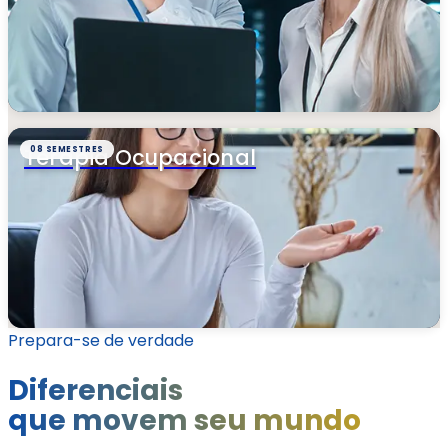
Terapia Ocupacional
08 SEMESTRES
Prepara-se de verdade
Diferenciais
que movem seu mundo