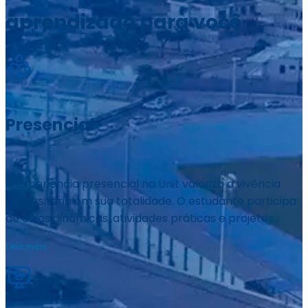
aprendizado para você
Presencial
A experiência presencial na Unit valoriza a vivência
universitária em sua totalidade. O estudante participa
de aulas dinâmicas, atividades práticas e projetos
integradores. Os espaços acadêmicos estimulam
interação, networking e troca de experiências.
Laboratórios, clínicas e ambientes especializados
ampliam o aprendizado. O contato direto com
professores fortalece a construção do conhecimento.