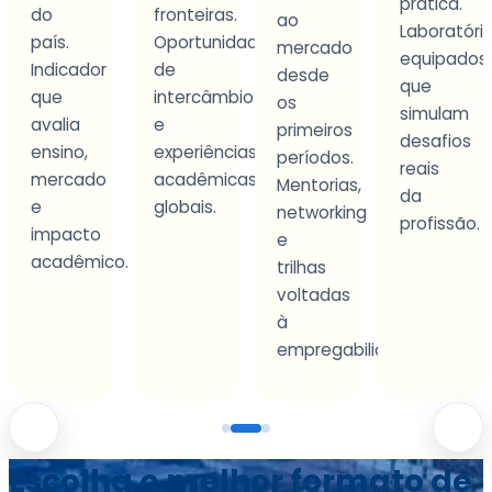
prática.
situações
fronteiras.
ao
Laboratórios
concretas.
Oportunidades
mercado
equipados
Projetos
de
desde
que
e
intercâmbio
os
simulam
experiênci
e
primeiros
desafios
que
experiências
períodos.
reais
desenvol
acadêmicas
Mentorias,
da
autonomia
globais.
networking
profissão.
e
e
tomada
.
trilhas
de
voltadas
decisão.
à
empregabilidade.
Escolha o melhor formato de