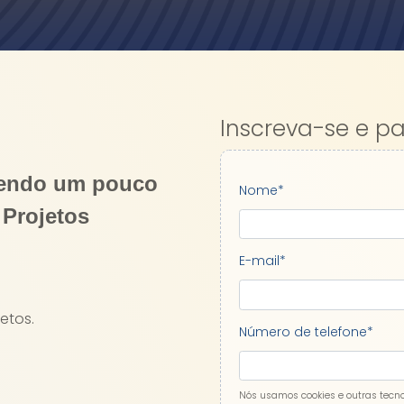
Inscreva-se e pa
dendo um pouco
Nome
*
Projetos
E-mail
*
etos.
Número de telefone
*
Nós usamos cookies e outras tecn