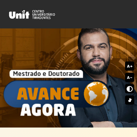
A+
A-