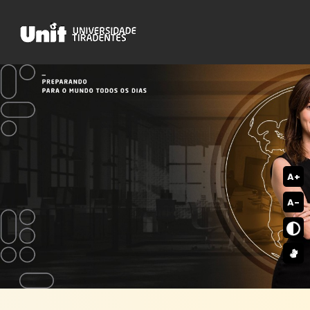
A+
A-