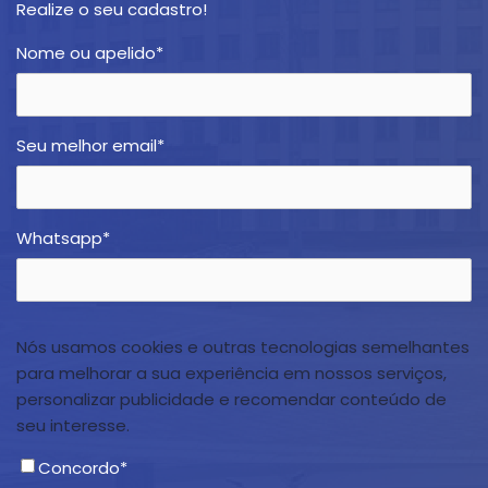
Realize o seu cadastro!
Nome ou apelido
*
Seu melhor email
*
Whatsapp
*
Nós usamos cookies e outras tecnologias semelhantes
para melhorar a sua experiência em nossos serviços,
personalizar publicidade e recomendar conteúdo de
seu interesse.
Concordo
*