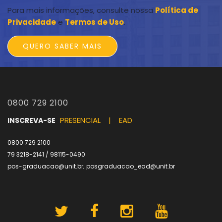
Para mais informações, consulte nossa
Política de
Privacidade
e
Termos de Uso
.
0800 729 2100
PRESENCIAL
|
EAD
INSCREVA-SE
0800 729 2100
79 3218-2141 / 98115-0490
pos-graduacao@unit.br; posgraduacao_ead@unit.br