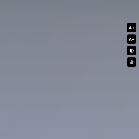
A+
A-