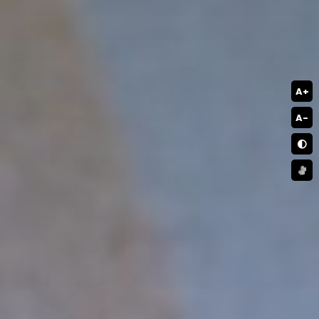
A+
A-