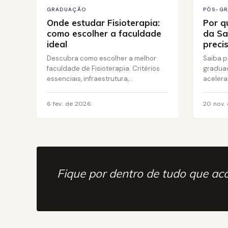
GRADUAÇÃO
PÓS-G
Onde estudar Fisioterapia:
Por q
como escolher a faculdade
da Sa
ideal
preci
Descubra como escolher a melhor
Saiba p
faculdade de Fisioterapia. Critérios
gradua
essenciais, infraestrutura,...
acelerar
6 fev. de 2026
20 nov.
Fique por dentro de tudo que ac