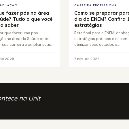
RADUAÇÃO
CARREIRA PROFISSIONAL
ue fazer pós na área
Como se preparar par
úde? Tudo o que você
dia do ENEM? Confira 
sa saber
estratégias
or que fazer uma pós-
Reta final para o ENEM: conhe
ção na área da Saúde pode
estratégias práticas e eficien
 sua carreira e ampliar suas...
otimizar seus estudos e...
 de 2025
7 nov. de 2025
ontece na Unit