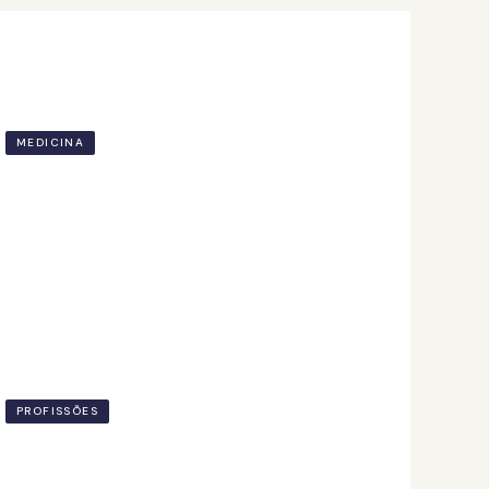
MEDICINA
Medicina além do hospital: áreas
médicas e profissões da saúde
7 mai. de 2026
PROFISSÕES
Educação física ou fisioterapia:
diferenças e como escolher