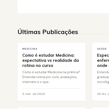
23 jun. de 2026
Últimas Publicações
MEDICINA
SAÚDE
Como é estudar Medicina:
Espec
expectativa vs realidade da
enfer
rotina no curso
onde 
Como é estudar Medicina na prática?
Entenda
Entenda rotina por ciclo, avaliações,
gradua
internato e o que...
oncológi
5 mar. de 2026
26 fev.