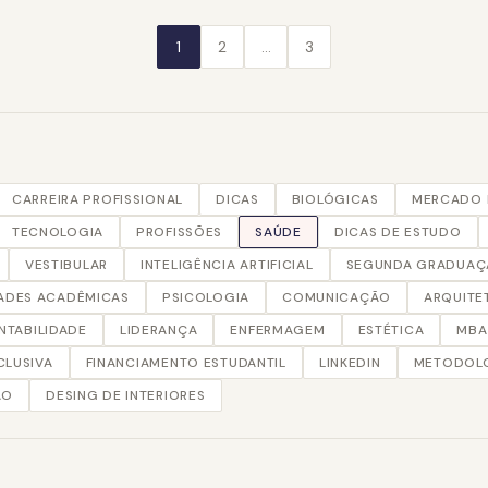
1
2
…
3
CARREIRA PROFISSIONAL
DICAS
BIOLÓGICAS
MERCADO 
TECNOLOGIA
PROFISSÕES
SAÚDE
DICAS DE ESTUDO
VESTIBULAR
INTELIGÊNCIA ARTIFICIAL
SEGUNDA GRADUA
ADES ACADÊMICAS
PSICOLOGIA
COMUNICAÇÃO
ARQUITE
NTABILIDADE
LIDERANÇA
ENFERMAGEM
ESTÉTICA
MBA
CLUSIVA
FINANCIAMENTO ESTUDANTIL
LINKEDIN
METODOLO
AO
DESING DE INTERIORES