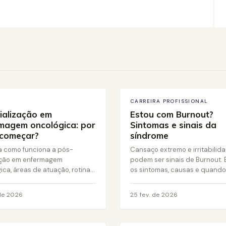
CARREIRA PROFISSIONAL
ialização em
Estou com Burnout?
magem oncológica: por
Sintomas e sinais da
começar?
síndrome
 como funciona a pós-
Cansaço extremo e irritabilid
ção em enfermagem
podem ser sinais de Burnout.
ca, áreas de atuação, rotina...
os sintomas, causas e quando.
 de 2026
25 fev. de 2026