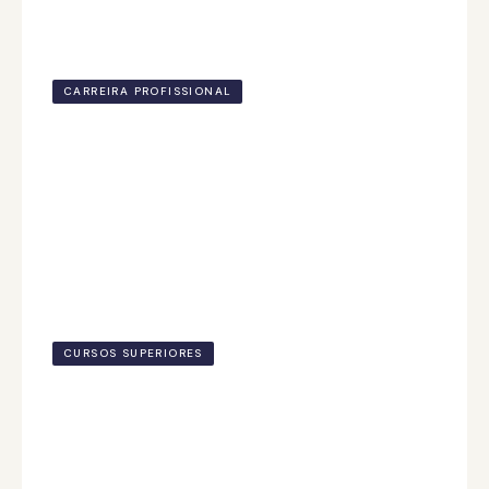
CARREIRA PROFISSIONAL
Carreira em Administração: como está o
mercado de trabalho
5 nov. de 2025
CURSOS SUPERIORES
5 características que todo profissional
precisa ter
4 nov. de 2025