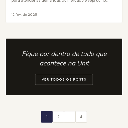
para atender às demandas do mercado e veja como...
12 fev. de 2025
Fique por dentro de tudo que
acontece na Unit
VER TODOS OS POSTS
1
2
…
4