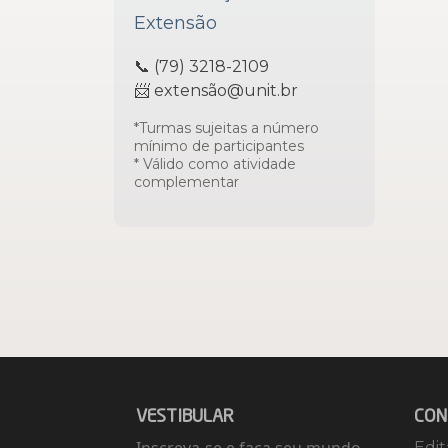
Extensão
📞 (79) 3218-2109
📨 extensão@unit.br
*Turmas sujeitas a número
mínimo de participantes
* Válido como atividade
complementar
VESTIBULAR
CON
Edit