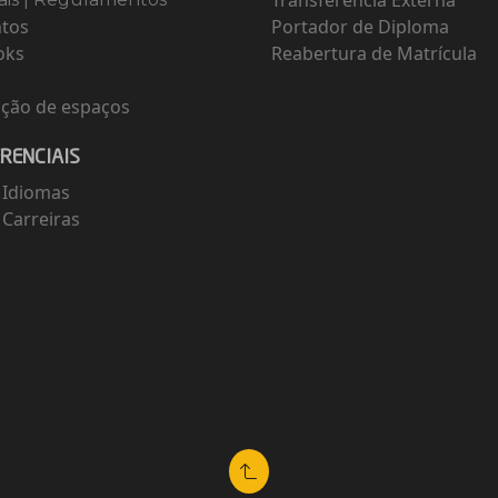
Transferência Externa
ntos
Portador de Diploma
oks
Reabertura de Matrícula
g
ção de espaços
ERENCIAIS
 Idiomas
 Carreiras