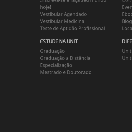
Inscreva-se e faça seu mundo
hoje!
Eve
Vestibular Agendado
Ebo
Vestibular Medicina
Blo
Teste de Aptidão Profissional
Loca
ESTUDE NA UNIT
DIF
Graduação
Unit
Graduação a Distância
Unit
Especialização
Mestrado e Doutorado