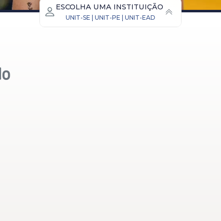
ESCOLHA UMA INSTITUIÇÃO
UNIT-SE | UNIT-PE
| UNIT-EAD
Unit Sergipe
Unit Pernambuco
Unit EAD
(Educação a distância)
do