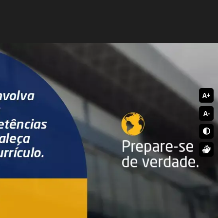
A+
A-