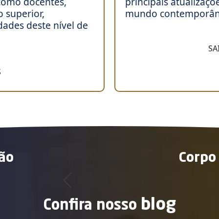
 como docentes,
principais atualiza
o superior,
mundo contemporâne
dades deste nível de
SA
S
ão
Corpo
blog
Confira nosso