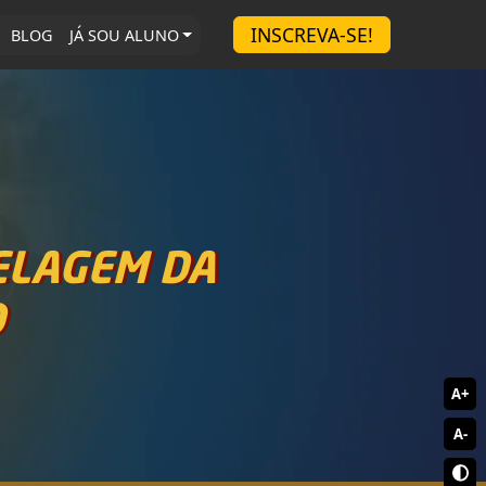
INSCREVA-SE!
BLOG
JÁ SOU ALUNO
ELAGEM DA
D
A+
A-