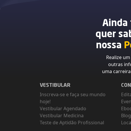
Ainda
quer sa
nossa
P
Realize u
outras in
uma carreir
VESTIBULAR
CON
Inscreva-se e faça seu mundo
Edit
hoje!
Eve
Vestibular Agendado
Ebo
Vestibular Medicina
Blo
Teste de Aptidão Profissional
Loca