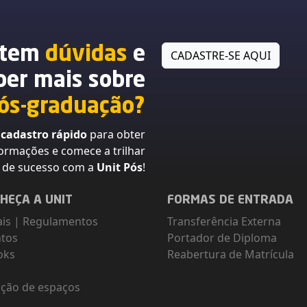
 tem
dúvidas
e
CADASTRE-SE AQUI
ber mais sobre
ós-graduação?
m
cadastro rápido
para obter
formações e comece a trilhar
a de sucesso com a
Unit Pós
!
HEÇA A UNIT
FORMAS DE ENTRADA
ais
|
Regulamentos
Transferência Externa
ntos
Portador de Diploma
oks
Reabertura de Matrícula
g
ção de espaços