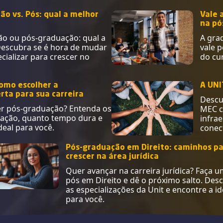
o vs. Pós: qual a melhor
Vale 
na pó
o ou pós-graduação: qual a
A gra
Descubra se é hora de mudar
vale 
cializar para crescer no
do cur
omo escolher a
A UNI
rta para sua carreira
Descu
r pós-graduação? Entenda os
MEC c
ização, quanto tempo dura e
infra
deal para você.
conec
Pós-graduação em Direito: caminhos p
crescer na área jurídica
Quer avançar na carreira jurídica? Faça 
pós em Direito e dê o próximo salto. Des
as especializações da Unit e encontre a id
para você.