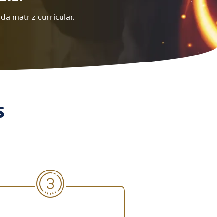
da matriz curricular.
s