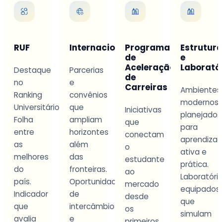
Internacionalização
Programa
Estrutura
Aprend
de
e
na
Aceleração
Laboratórios
Prática
e
Parcerias
de
e
Carreiras
Ambientes
Metodolo
convênios
modernos
que
ário
que
Iniciativas
planejados
integra
ampliam
que
para
teoria
horizontes
conectam
aprendizagem
aplicada
além
o
ativa e
a
s
das
estudante
prática.
situaçõe
fronteiras.
ao
Laboratórios
concreta
Oportunidades
mercado
equipados
Projetos
de
desde
que
e
intercâmbio
os
simulam
experiên
e
primeiros