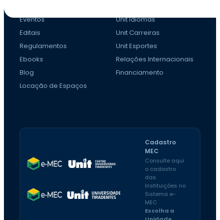
Eventos
Unit Idiomas
Editais
Unit Carreiras
Regulamentos
Unit Esportes
Ebooks
Relações Internacionais
Blog
Financiamento
Locação de Espaços
Cadastro
MEC
Consulte aqui
o cadastro
das
Instituições no
Sistema e-
MEC
Escolha a
Unidade