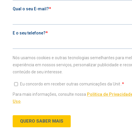
Seu mundo mais completo.
0800 729 2100
VESTIBULAR
ESTUDE NA UNIT
Inscreva-se agora
Graduação
Vestibular Agendado
Graduação a distândia
Vestibular Medicina
Transferência Externa
Traga sua nota do Enem
Portador de Diploma
Teste de Aptidão
Especialização
Profissional
Mestrado e Doutorado
CONHEÇA A UNIT
DIFERENCIAIS