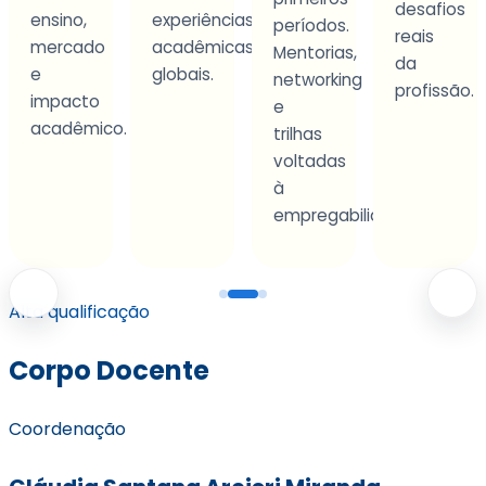
desafios
que
experiências
períodos.
reais
desenvo
acadêmicas
Mentorias,
da
autonom
globais.
networking
profissão.
e
e
tomada
co.
trilhas
de
voltadas
decisão.
à
empregabilidade.
Alta qualificação
Corpo Docente
Coordenação