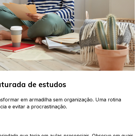
uturada de estudos
ransformar em armadilha sem organização. Uma rotina
cia e evitar a procrastinação.
riedade que teria em aulas presenciais. Observe em quais