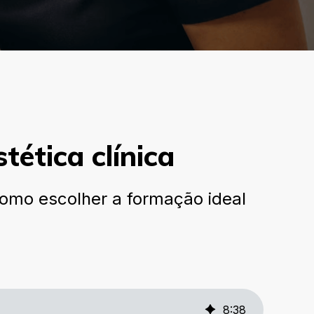
ética clínica
como escolher a formação ideal
8
:
38