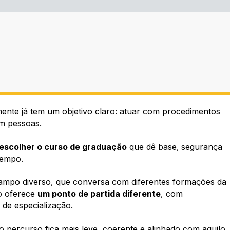
mente já tem um objetivo claro: atuar com procedimentos
om pessoas.
escolher o curso de graduação
que dê base,
segurança
tempo.
 campo diverso, que conversa com diferentes formações da
o oferece
um ponto de partida diferente
, com
de especialização.
 percurso fica mais leve, coerente e alinhado com aquilo