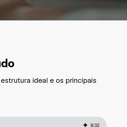
ado
trutura ideal e os principais
9
:
32