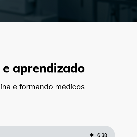
o e aprendizado
icina e formando médicos
6
:
38