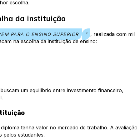
hor escolha.
olha da instituição
, realizada com mil
VEM PARA O ENSINO SUPERIOR
”
acam na escolha da instituição de ensino:
buscam um equilíbrio entre investimento financeiro,
l.
tituição
diploma tenha valor no mercado de trabalho. A avaliação
 pelos estudantes.