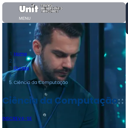
MENU
Home
/
Cursos
/
Ciência da Computação
Ciência da Computação
INSCREVA-SE