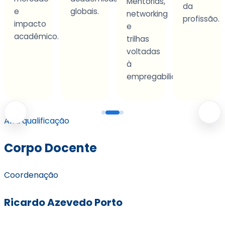
Mentorias,
da
autonomia
globais.
networking
profissão.
e
e
tomada
.
trilhas
de
voltadas
decisão.
à
empregabilidade.
Alta qualificação
Corpo Docente
Coordenação
Ricardo Azevedo Porto