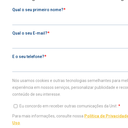
Seu mundo mais completo.
0800 729 2100
VESTIBULAR
ESTUDE NA UNIT
Inscreva-se agora
Graduação
Vestibular Agendado
Graduação a distândia
Vestibular Medicina
Transferência Externa
Traga sua nota do Enem
Portador de Diploma
Teste de Aptidão
Especialização