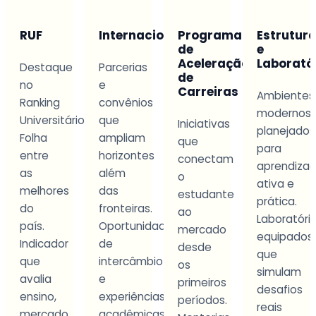
Internacionalização
Programa
Estrutura
Aprendi
de
e
na
Aceleração
Laboratórios
Prática
Parcerias
de
e
Carreiras
Ambientes
Metodolog
convênios
modernos
que
io
que
Iniciativas
planejados
integra
ampliam
que
para
teoria
horizontes
conectam
aprendizagem
aplicada
além
o
ativa e
a
das
estudante
prática.
situações
fronteiras.
ao
Laboratórios
concretas.
Oportunidades
mercado
equipados
Projetos
de
desde
que
e
intercâmbio
os
simulam
experiênci
e
primeiros
desafios
que
experiências
períodos.
reais
desenvol
acadêmicas