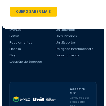
Profissional
Mestrado e Doutorado
CONHEÇA A UNIT
DIFERENCIAIS
Eventos
Unit Idiomas
Editais
Unit Carreiras
Regulamentos
Unit Esportes
Ebooks
Relações Internacionais
Blog
Financiamento
Locação de Espaços
Cadastro
MEC
Consulte aqui
o cadastro
das