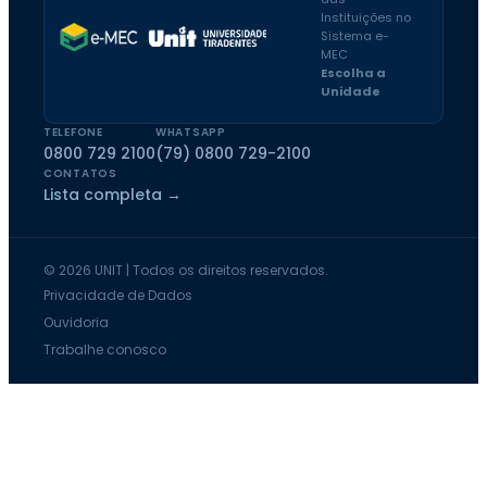
Instituições no
Sistema e-
MEC
Escolha a
Unidade
TELEFONE
WHATSAPP
0800 729 2100
(79) 0800 729-2100
CONTATOS
Lista completa →
© 2026 UNIT | Todos os direitos reservados.
Privacidade de Dados
Ouvidoria
Trabalhe conosco