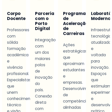
Parceria
Programa
Laboratórios
Aprendi
com o
de
Modernos
na
Porto
Aceleração
Prática
Digital
de
s
Infraestrutura
Carreiras
Ensino
tecnológica
Integração
orientado
atualizada
Ações
com
por
e
estratégicas
um dos
projetos
a
voltada
que
maiores
e
para
aproximam
polos
desafios
inovação.
estudantes
de
reais
.
Espaços
e
inovação
da
as
que
empresas.
do
profissão.
estimulam
Desenvolvimento
país.
Experiência
experimentação
de
Conexão
que
nto
e
competências
direta
prepara
desenvolvimento
alinhadas
com
para
prático.