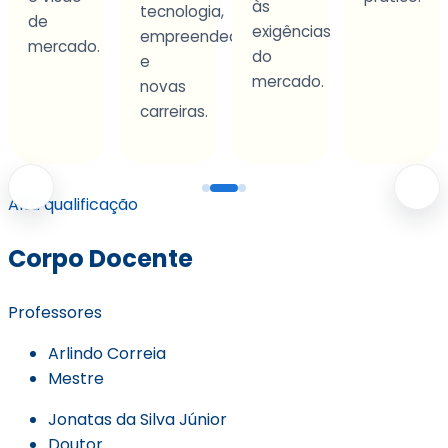
às
tecnologia,
agir
exigências
empreendedorismo
com
do
e
segurança
mercado.
novas
e
carreiras.
protagoni
Alta qualificação
Corpo Docente
Professores
Arlindo Correia
Mestre
Jonatas da Silva Júnior
Doutor