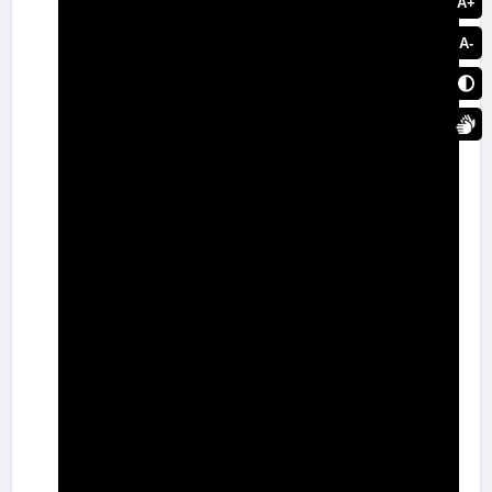
Magister
A+
A-