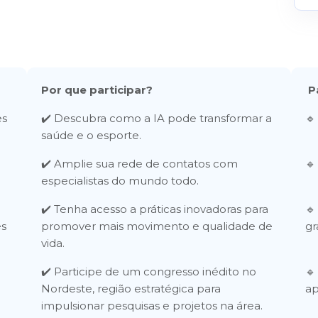
Por que participar?
P
es
✔️ Descubra como a IA pode transformar a
🔹
saúde e o esporte.
✔️ Amplie sua rede de contatos com
🔹
especialistas do mundo todo.
✔️ Tenha acesso a práticas inovadoras para
🔹
es
promover mais movimento e qualidade de
gr
vida.
✔️ Participe de um congresso inédito no
🔹
Nordeste, região estratégica para
ap
impulsionar pesquisas e projetos na área.