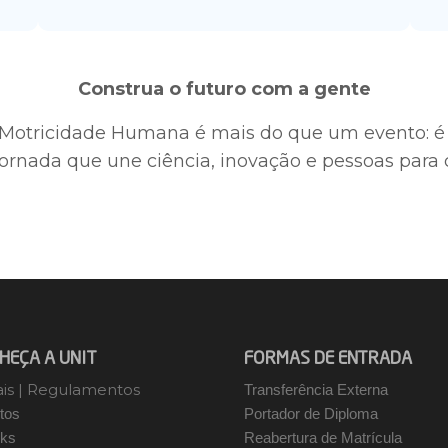
Construa o futuro com a gente
e Motricidade Humana é mais do que um evento: é
jornada que une ciência, inovação e pessoas para 
HEÇA A UNIT
FORMAS DE ENTRADA
ais
|
Regulamentos
Transferência Externa
tos
Portador de Diploma
ks
Reabertura de Matrícula