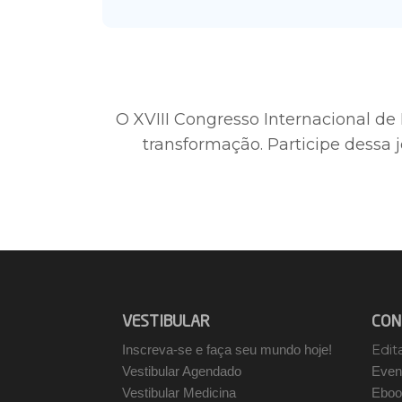
O XVIII Congresso Internacional d
transformação. Participe dessa 
VESTIBULAR
CON
Edit
Inscreva-se e faça seu mundo hoje!
Vestibular Agendado
Even
Vestibular Medicina
Eboo