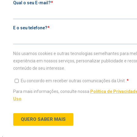
Seu mundo mais completo.
0800 729 2100
VESTIBULAR
ESTUDE NA UNIT
Inscreva-se agora
Graduação
Vestibular Agendado
Graduação a distândia
Vestibular Medicina
Transferência Externa
Traga sua nota do Enem
Portador de Diploma
Teste de Aptidão
Especialização
Profissional
Mestrado e Doutorado
CONHEÇA A UNIT
DIFERENCIAIS