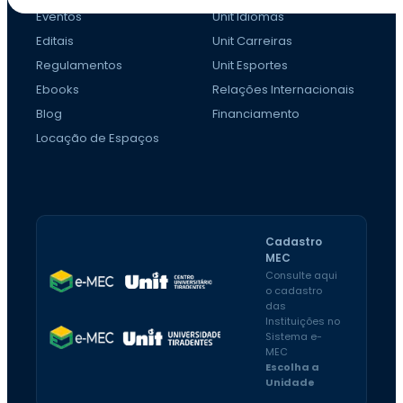
Eventos
Unit Idiomas
Editais
Unit Carreiras
Regulamentos
Unit Esportes
Ebooks
Relações Internacionais
Blog
Financiamento
Locação de Espaços
Cadastro
MEC
Consulte aqui
o cadastro
das
Instituições no
Sistema e-
MEC
Escolha a
Unidade