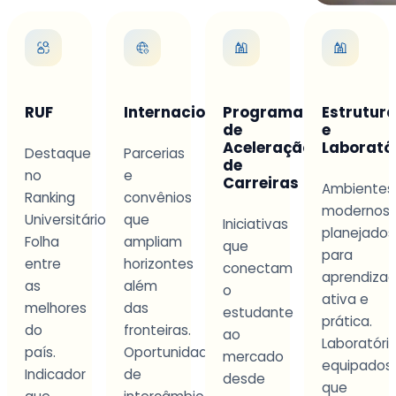
Internacionalização
Programa
Estrutura
Aprendi
de
e
na
Aceleração
Laboratórios
Prática
Parcerias
de
e
Carreiras
Ambientes
Metodolog
convênios
modernos
que
io
que
Iniciativas
planejados
integra
ampliam
que
para
teoria
horizontes
conectam
aprendizagem
aplicada
além
o
ativa e
a
das
estudante
prática.
situações
fronteiras.
ao
Laboratórios
concretas.
Oportunidades
mercado
equipados
Projetos
de
desde
que
e