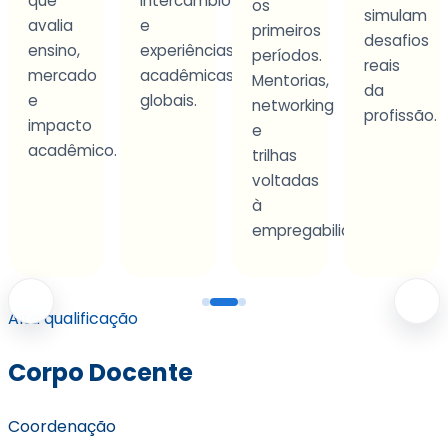
intercâmbio
os
simulam
experiênci
e
primeiros
desafios
que
experiências
períodos.
reais
desenvol
acadêmicas
Mentorias,
da
autonomia
globais.
networking
profissão.
e
e
tomada
.
trilhas
de
voltadas
decisão.
à
empregabilidade.
Alta qualificação
Corpo Docente
Coordenação