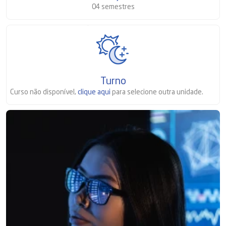
04 semestres
Turno
Curso não disponível,
clique aqui
para selecione outra unidade.