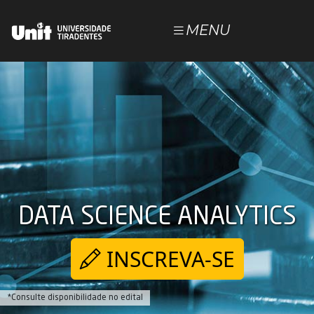
MENU
POLOS
NOSSOS CURSOS
ESTUDE NA UNIT
DOCUMENTOS
DATA SCIENCE ANALYTICS
JÁ SOU ALUNO
INSCREVA-SE
*Consulte disponibilidade no edital
Magister