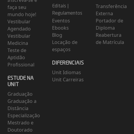
Inscreva-se e
Transferência
faça seu
Editais
|
Externa
mundo hoje!
Regulamentos
Eventos
Portador de
Vestibular
Ebooks
Diploma
Agendado
Blog
Reabertura
Vestibular
Locação de
de Matrícula
Medicina
espaços
Teste de
Aptidão
DIFERENCIAIS
Profissional
Unit Idiomas
ESTUDE NA
Unit Carreiras
UNIT
Graduação
Graduação a
Distância
Especialização
Mestrado e
Doutorado