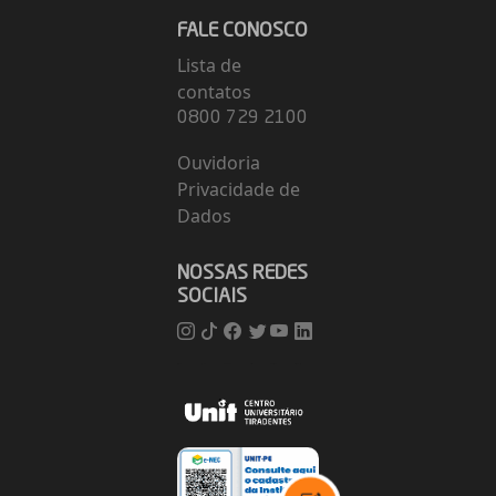
FALE CONOSCO
Lista de
contatos
0800 729 2100
Ouvidoria
Privacidade de
Dados
NOSSAS REDES
SOCIAIS
Instagram
TikTok
Facebook
Twitter
Youtube
Linkedin