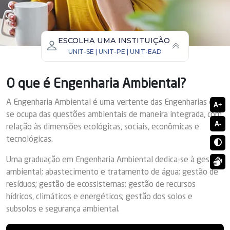
ESCOLHA UMA INSTITUIÇÃO
UNIT-SE | UNIT-PE
| UNIT-EAD
Unit Sergipe
Unit Pernambuco
Unit EAD
(Educação a distância)
O que é Engenharia Ambiental?
A Engenharia Ambiental é uma vertente das Engenharias que
A+
se ocupa das questões ambientais de maneira integrada, com
A-
relação às dimensões ecológicas, sociais, econômicas e
tecnológicas.
Uma graduação em Engenharia Ambiental dedica-se à gestão
ambiental; abastecimento e tratamento de água; gestão de
resíduos; gestão de ecossistemas; gestão de recursos
hídricos, climáticos e energéticos; gestão dos solos e
subsolos e segurança ambiental.