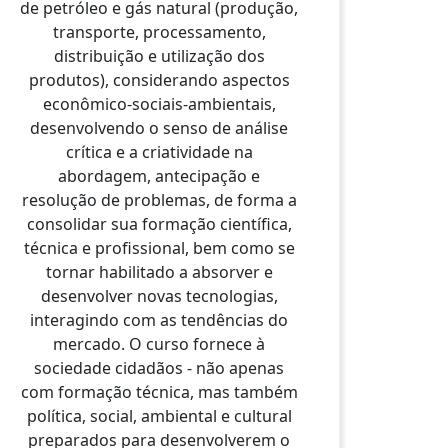
de petróleo e gás natural (produção,
transporte, processamento,
P
distribuição e utilização dos
produtos), considerando aspectos
econômico-sociais-ambientais,
desenvolvendo o senso de análise
crítica e a criatividade na
abordagem, antecipação e
Após a
resolução de problemas, de forma a
de pr
Petró
consolidar sua formação científica,
Bra
técnica e profissional, bem como se
deman
tornar habilitado a absorver e
uma of
Pet
desenvolver novas tecnologias,
trab
interagindo com as tendências do
també
mercado. O curso fornece à
em s
profis
sociedade cidadãos - não apenas
quími
com formação técnica, mas também
faculd
política, social, ambiental e cultural
e-boo
da UNI
preparados para desenvolverem o