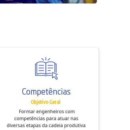
Competências
Objetivo Geral
O que
Formar engenheiros com
Um eng
que u
competências para atuar nas
da g
diversas etapas da cadeia produtiva
explo