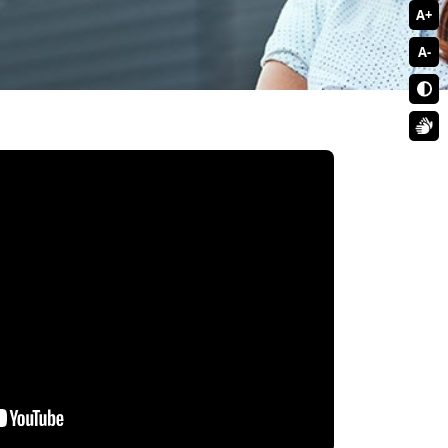
A+
A-