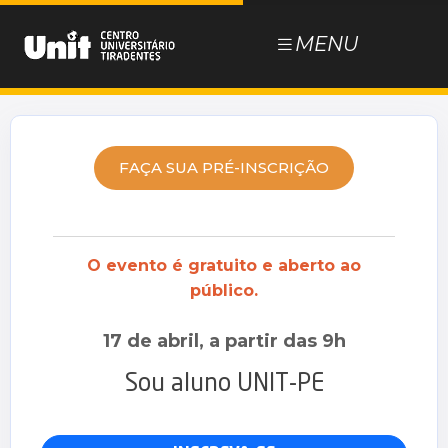
MENU
NOSSOS CURSOS
ESTUDE NA UNIT
FAÇA SUA PRÉ-INSCRIÇÃO
DOCUMENTOS
O evento é gratuito e aberto ao
BLOG
público.
JÁ SOU ALUNO
17 de abril, a partir das 9h
Sou aluno UNIT-PE