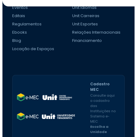
Eventos
Unit Idiomas
Editais
Unit Carreiras
Regulamentos
Unit Esportes
Ebooks
Relações Internacionais
Blog
Financiamento
Locação de Espaços
Cadastro
MEC
Consulte aqui
o cadastro
das
Instituições no
Sistema e-
MEC
Escolha a
Unidade