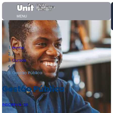
MENU
Home
/
Cursos
/
Gestão Pública
Gestão Pública
INSCREVA-SE