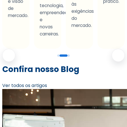
prático.
às
tecnologia,
agir
exigências
empreendedorismo
com
o.
do
e
segura
mercado.
novas
e
carreiras.
protago
Confira nosso Blog
Ver todos os artigos