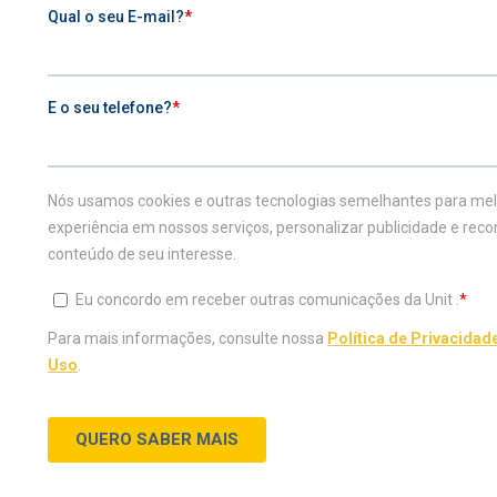
Seu mundo mais completo.
0800 729 2100
VESTIBULAR
ESTUDE NA UNIT
Inscreva-se agora
Graduação
Vestibular Agendado
Graduação a distândia
Vestibular Medicina
Transferência Externa
Traga sua nota do Enem
Portador de Diploma
Teste de Aptidão
Especialização
Profissional
Mestrado e Doutorado
CONHEÇA A UNIT
DIFERENCIAIS