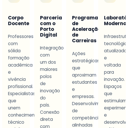
o
Parceria
Programa
Laboratórios
Apren
te
com o
de
Modernos
na
Porto
Aceleração
Prátic
Digital
de
ores
Infraestrutura
Carreiras
Ensino
tecnológica
Integração
orienta
atualizada
Ações
com
por
ão
e
estratégicas
um dos
projeto
ica
voltada
que
maiores
e
para
aproximam
polos
desafio
a
inovação.
estudantes
de
reais
onal.
Espaços
e
inovação
da
istas
que
empresas.
do
profissã
estimulam
Desenvolvimento
país.
Experiê
experimentação
de
Conexão
que
imento
e
competências
direta
prepar
desenvolvimento
alinhadas
com
para