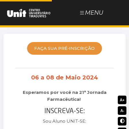
MENU
NOSSOS CURSOS
ESTUDE NA UNIT
FAÇA SUA PRÉ-INSCRIÇÃO
DOCUMENTOS
06 a 08 de Maio 2024
BLOG
Esperamos por você na 21ª Jornada
JÁ SOU ALUNO
Farmacêutica!
A+
INSCREVA-SE:
A-
Sou Aluno UNIT-SE: