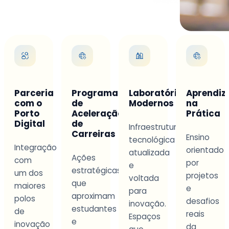
Parceria
Programa
Laboratórios
Aprendi
com o
de
Modernos
na
Porto
Aceleração
Prática
Digital
de
s
Infraestrutura
Carreiras
Ensino
tecnológica
Integração
orientado
atualizada
Ações
com
por
e
estratégicas
um dos
projetos
a
voltada
que
maiores
e
para
aproximam
polos
desafios
inovação.
estudantes
de
reais
.
Espaços
e
inovação
da