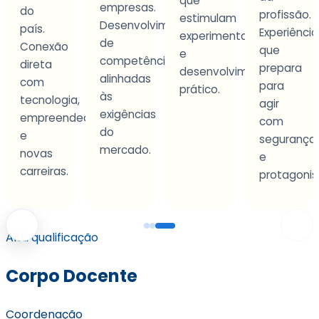
as
que
empresas.
do
profissão.
estimulam
Desenvolvimento
país.
Experiência
experimentação
de
Conexão
que
nto
e
competências
direta
prepara
desenvolvimento
alinhadas
com
para
prático.
às
tecnologia,
agir
exigências
empreendedorismo
com
do
e
segurança
mercado.
novas
e
carreiras.
protagoni
Alta qualificação
Corpo Docente
Coordenação