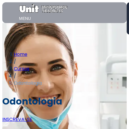
MENU
Home
/
Cursos
/
Odontologia
Odontologia
INSCREVA-SE