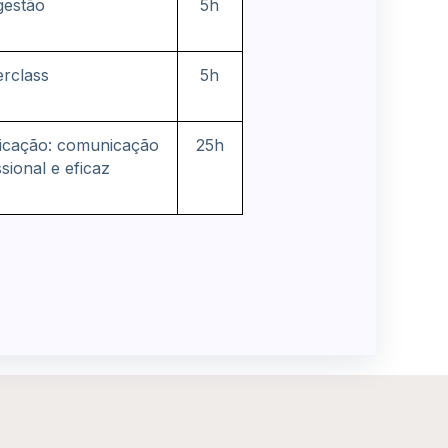
gestão
5h
rclass
5h
ficação: comunicação
25h
ssional e eficaz