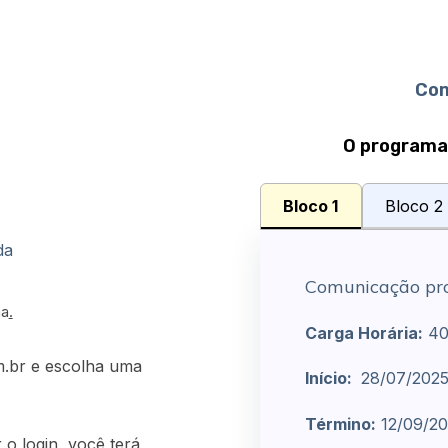
Com
O programa 
Bloco 1
Bloco 2
ada
Comunicação prof
ma
.
Carga Horária:
40
m.br e escolha uma
Início:
28/07/202
Término:
12/09/20
 o login, você terá