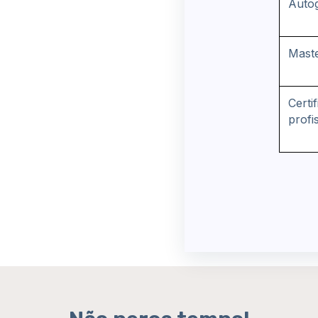
Auto
Maste
Certi
profi