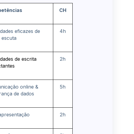
etências
CH
idades eficazes de
4h
e escuta
idades de escrita
2h
tantes
nicação online &
5h
rança de dados
apresentação
2h