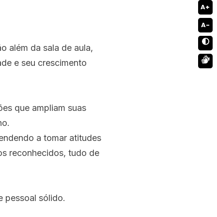
A+
A-
o além da sala de aula,
ade e seu crescimento
ções que ampliam suas
ho.
endendo a tomar atitudes
dos reconhecidos, tudo de
e pessoal sólido.