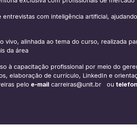
toria exclusiva com profissionais de mercado
ntrevistas com inteligência artificial, ajudand
o vivo, alinhada ao tema do curso, realizada 
is da área
sso à capacitação profissional por meio do ger
, elaboração de currículo, LinkedIn e orientaçã
reiras pelo
e-mail
carreiras@unit.br
ou
telefo