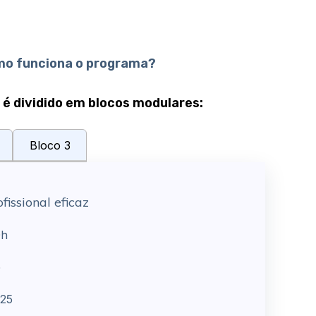
o funciona o programa?
é dividido em blocos modulares:
Bloco 3
issional eficaz
h
5
25