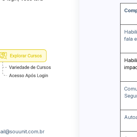
Comp
Habil
fala 
Habil
impac
Comu
Segu
Auto
mail@souunit.com.br