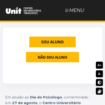
MENU
NOSSOS CURSOS
ESTUDE NA UNIT
SOU ALUNO
DOCUMENTOS
NÃO SOU ALUNO
BLOG
A+
A-
JÁ SOU ALUNO
Em alusão ao
Dia do Psicólogo
, comemorado
em
27 de agosto
, o
Centro Universitário