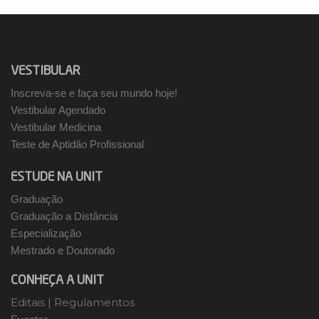
VESTIBULAR
Inscreva-se e faça seu mundo hoje!
Vestibular Agendado
Vestibular Medicina
Teste de Aptidão Profissional
ESTUDE NA UNIT
Graduação
Graduação a Distância
Especialização
Mestrado e Doutorado
CONHEÇA A UNIT
Editais
|
Regulamentos