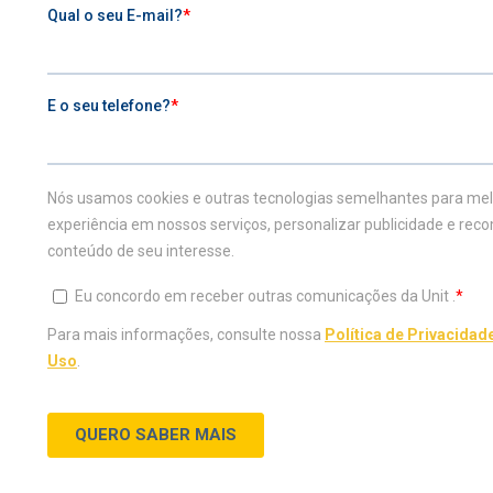
Seu mundo mais completo.
0800 729 2100
VESTIBULAR
ESTUDE NA UNIT
Inscreva-se agora
Graduação
Vestibular Agendado
Graduação a distândia
Vestibular Medicina
Transferência Externa
Traga sua nota do Enem
Portador de Diploma
Teste de Aptidão
Especialização
Profissional
Mestrado e Doutorado
CONHEÇA A UNIT
DIFERENCIAIS