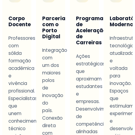
ionalização
Corpo
Parceria
Programa
Laborató
Docente
com o
de
Moderno
Porto
Aceleração
Digital
de
Professores
Infraestrut
Carreiras
com
tecnológic
s
Integração
sólida
atualizada
as
Ações
com
formação
e
estratégicas
um dos
acadêmica
voltada
ades
que
maiores
e
para
aproximam
polos
vivência
inovação.
estudantes
de
profissional.
Espaços
e
inovação
Especialistas
que
empresas.
do
que
estimulam
Desenvolvimento
país.
unem
experimen
de
Conexão
conhecimento
e
competências
direta
técnico
desenvolv
alinhadas
com