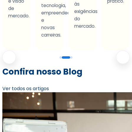
e visão
prático.
às
tecnologia,
de
exigências
empreendedorismo
mercado.
al.
do
e
mercado.
novas
carreiras.
Confira nosso Blog
Ver todos os artigos