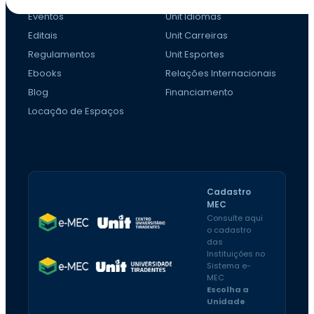
Eventos
Unit Idiomas
Editais
Unit Carreiras
Regulamentos
Unit Esportes
Ebooks
Relações Internacionais
Blog
Financiamento
Locação de Espaços
Cadastro
MEC
Consulte aqui
o cadastro
das
Instituições no
Sistema e-
MEC
Escolha a
Unidade