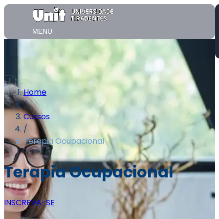
MENU
Home
/
Cursos
/
Terapia Ocupacional
Terapia Ocupacional
INSCREVA-SE