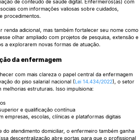
iação de conteúdo de saúde digital. Enfermeiros(as) com
ociais com informações valiosas sobre cuidados,
re procedimentos.
ar renda adicional, mas também fortalecer seu nome como
 esse olhar ampliado com projetos de pesquisa, extensão e
nos a explorarem novas formas de atuação.
zação da enfermagem
nhecer com mais clareza o papel central da enfermagem
ção do piso salarial nacional (
Lei 14.434/2022
), o setor
 melhorias estruturais. Isso impulsiona:
tos
uperior e qualificação contínua
empresas, escolas, clínicas e plataformas digitais
 e do atendimento domiciliar, o enfermeiro também ganha
ssa descentralização abre portas para que o profissional