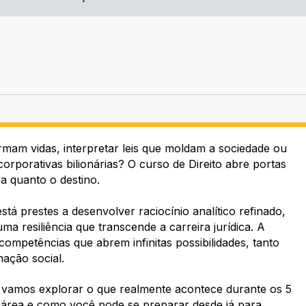
rmam vidas, interpretar leis que moldam a sociedade ou
corporativas bilionárias? O curso de Direito abre portas
a quanto o destino.​
tá prestes a desenvolver raciocínio analítico refinado,
a resiliência que transcende a carreira jurídica. A
ompetências que abrem infinitas possibilidades, tanto
ação social.​
 vamos explorar o que realmente acontece durante os 5
 área e como você pode se preparar desde já para