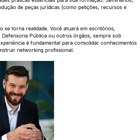
dades práticas essenciais para sua formação. Seminários,
rodução de peças jurídicas (como petições, recursos e
io se torna realidade. Você atuará em escritórios,
o, Defensoria Pública ou outros órgãos, sempre sob
 experiência é fundamental para consolidar conhecimentos
struir networking profissional.​