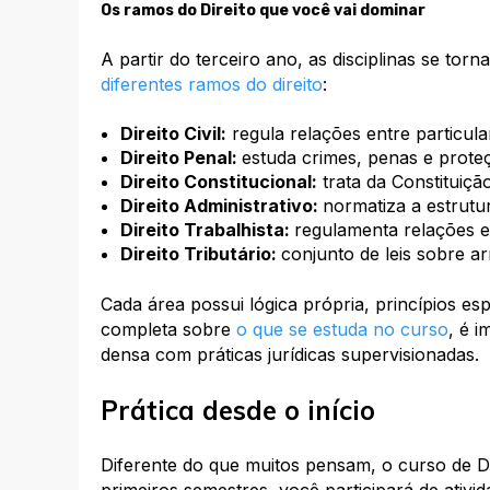
Os ramos do Direito que você vai dominar
A partir do terceiro ano, as disciplinas se to
diferentes ramos do direito
:​
Direito Civil:
regula relações entre particula
Direito Penal:
estuda crimes, penas e prote
Direito Constitucional:
trata da Constituiçã
Direito Administrativo:
normatiza a estrutu
Direito Trabalhista:
regulamenta relações 
Direito Tributário:
conjunto de leis sobre a
Cada área possui lógica própria, princípios esp
completa sobre
o que se estuda no curso
, é i
densa com práticas jurídicas supervisionadas.​
Prática desde o início
Diferente do que muitos pensam, o curso de Di