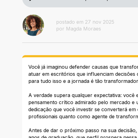
postado em 27 nov 2025
por Magda Moraes
Você já imaginou defender causas que transfo
atuar em escritórios que influenciam decisões 
para tudo isso e a jornada é tão transformador
A verdade supera qualquer expectativa: você es
pensamento crítico admirado pelo mercado e um
dedicação que você investir se converterá em c
profissionais quanto como agente de transform
Antes de dar o próximo passo na sua decisão,
anos de graduação, que perfil prospera nessa