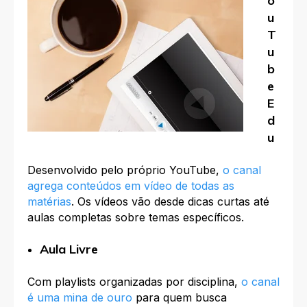
o
u
T
u
b
e
E
d
u
Desenvolvido pelo próprio YouTube,
o canal
agrega conteúdos em vídeo de todas as
matérias
. Os vídeos vão desde dicas curtas até
aulas completas sobre temas específicos.
Aula Livre
Com playlists organizadas por disciplina,
o canal
é uma mina de ouro
para quem busca