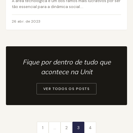
A área tecnológica é um dos ramos mais lucrativos por ser
tão essencial para a dinâmica social....
26 abr. de 2023
Fique por dentro de tudo que
acontece na Unit
VER TODOS OS POSTS
1
…
2
3
4