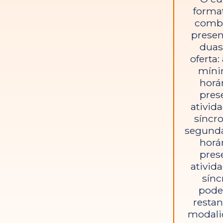
forma
combi
presen
duas
oferta
míni
horá
pres
ativid
síncr
segund
horá
pres
ativid
sínc
pode
restan
modali