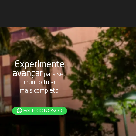
Experimente
avançar
para seu
mundo ficar
mais completo!
FALE CONOSCO