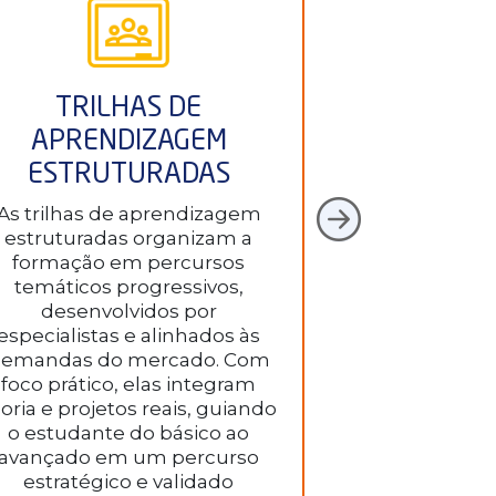
TRILHAS DE
APREN
APRENDIZAGEM
BASEADA 
ESTRUTURADAS
R
As trilhas de aprendizagem
A aprendizag
estruturadas organizam a
meio de proje
formação em percursos
com desaf
temáticos progressivos,
empresas e
desenvolvidos por
unindo teori
especialistas e alinhados às
metodologia é 
emandas do mercado. Com
gera evidênc
foco prático, elas integram
oferece feed
oria e projetos reais, guiando
resulta na c
o estudante do básico ao
portfólio pr
avançado em um percurso
impac
estratégico e validado