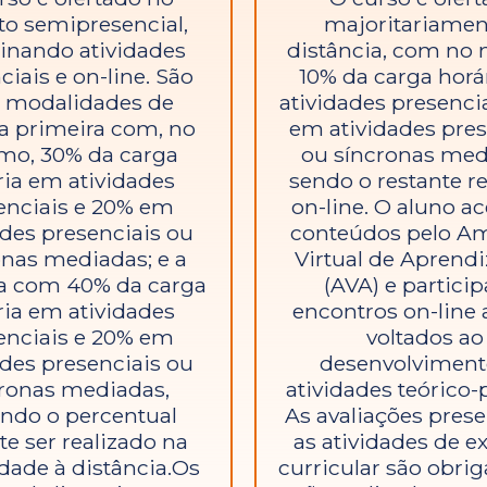
to semipresencial,
majoritariamen
nando atividades
distância, com no
ciais e on-line. São
10% da carga horá
 modalidades de
atividades presenci
: a primeira com, no
em atividades pres
mo, 30% da carga
ou síncronas med
ria em atividades
sendo o restante r
enciais e 20% em
on-line. O aluno a
ades presenciais ou
conteúdos pelo A
onas mediadas; e a
Virtual de Apren
a com 40% da carga
(AVA) e particip
ria em atividades
encontros on-line a
enciais e 20% em
voltados ao
ades presenciais ou
desenvolviment
ronas mediadas,
atividades teórico-p
ndo o percentual
As avaliações prese
te ser realizado na
as atividades de e
dade à distância.Os
curricular são obrig