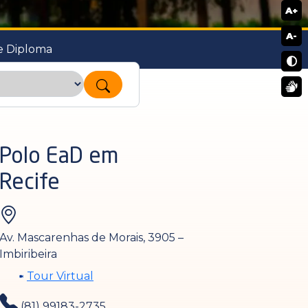
A+
A-
e Diploma
Polo EaD em
Recife
Av. Mascarenhas de Morais, 3905 –
Imbiribeira
Tour Virtual
(81) 99183-2735