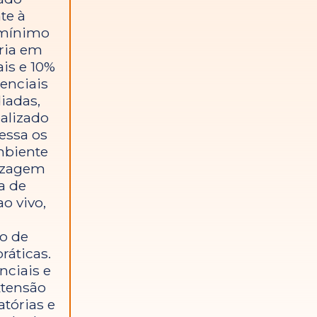
te à
 mínimo
ria em
ais e 10%
enciais
iadas,
ealizado
cessa os
mbiente
dizagem
a de
o vivo,
o de
ráticas.
nciais e
xtensão
atórias e