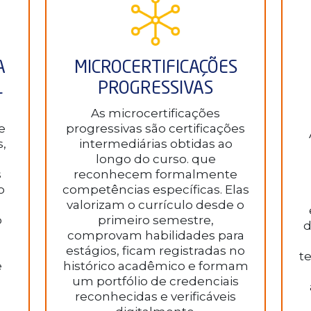
A
MICROCERTIFICAÇÕES
L
PROGRESSIVAS
As microcertificações
e
progressivas são certificações
,
intermediárias obtidas ao
longo do curso. que
s
reconhecem formalmente
o
competências específicas. Elas
valorizam o currículo desde o
o
primeiro semestre,
d
comprovam habilidades para
estágios, ficam registradas no
te
e
histórico acadêmico e formam
um portfólio de credenciais
reconhecidas e verificáveis