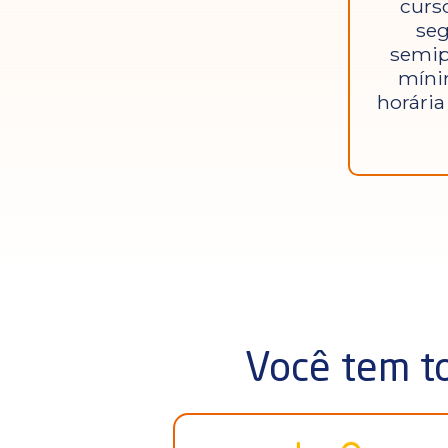
curso
se
semip
míni
horária
Você tem to