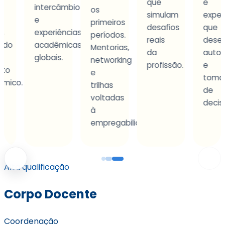
que
e
intercâmbio
os
simulam
experiênci
e
primeiros
desafios
que
experiências
períodos.
reais
desenvol
acadêmicas
Mentorias,
da
autonomia
globais.
networking
profissão.
e
e
tomada
.
trilhas
de
voltadas
decisão.
à
empregabilidade.
Alta qualificação
Corpo Docente
Coordenação