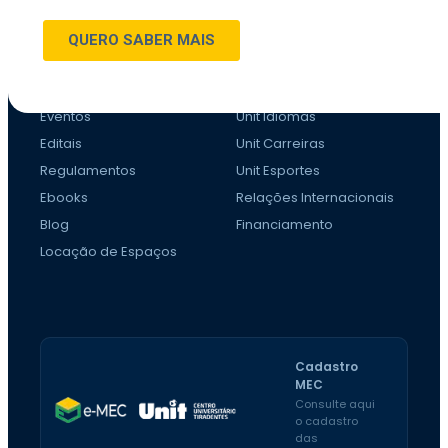
Profissional
Mestrado e Doutorado
CONHEÇA A UNIT
DIFERENCIAIS
Eventos
Unit Idiomas
Editais
Unit Carreiras
Regulamentos
Unit Esportes
Ebooks
Relações Internacionais
Blog
Financiamento
Locação de Espaços
Cadastro
MEC
Consulte aqui
o cadastro
das