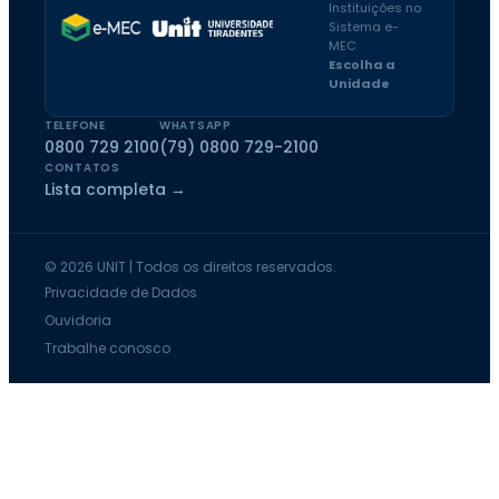
Instituições no
Sistema e-
MEC
Escolha a
Unidade
TELEFONE
WHATSAPP
0800 729 2100
(79) 0800 729-2100
CONTATOS
Lista completa →
© 2026 UNIT | Todos os direitos reservados.
Privacidade de Dados
Ouvidoria
Trabalhe conosco