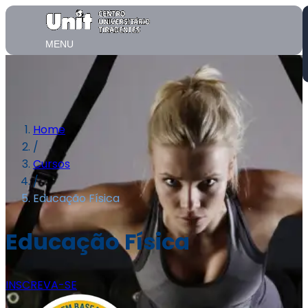
MENU
Home
/
Cursos
/
Educação Física
Educação Física
INSCREVA-SE