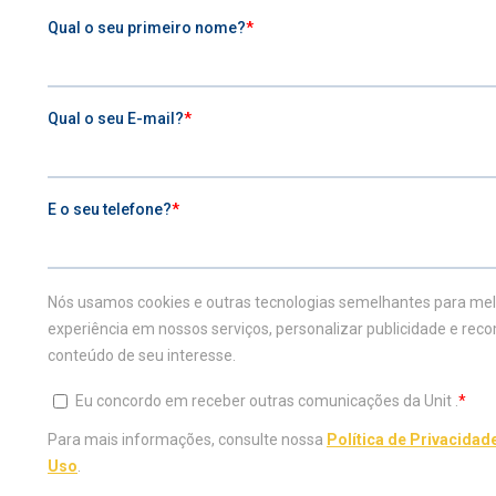
Seu mundo mais completo.
0800 729 2100
VESTIBULAR
ESTUDE NA UNIT
Inscreva-se agora
Graduação
Vestibular Agendado
Graduação a distândia
Vestibular Medicina
Transferência Externa
Traga sua nota do Enem
Portador de Diploma
Teste de Aptidão
Especialização