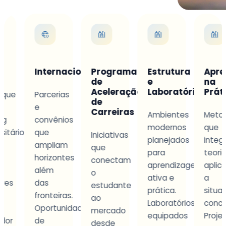
Internacionalização
Programa
Estrutura
Aprendi
de
e
na
Aceleração
Laboratórios
Prática
Parcerias
de
e
Carreiras
Ambientes
Metodolog
convênios
modernos
que
io
que
Iniciativas
planejados
integra
ampliam
que
para
teoria
horizontes
conectam
aprendizagem
aplicada
além
o
ativa e
a
das
estudante
prática.
situações
fronteiras.
ao
Laboratórios
concretas.
Oportunidades
mercado
equipados
Projetos
de
desde