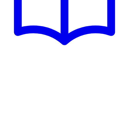
Viver a profissão desde o primeiro dia de aula, atuando
em
projetos que transformam o seu olhar e
estimulam a prática profissional
, faz uma enorme
diferença para o seu futuro.